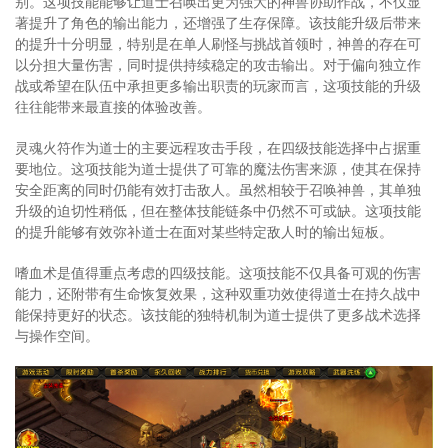
别。这项技能能够让道士召唤出更为强大的神兽协助作战，不仅显
著提升了角色的输出能力，还增强了生存保障。该技能升级后带来
的提升十分明显，特别是在单人刷怪与挑战首领时，神兽的存在可
以分担大量伤害，同时提供持续稳定的攻击输出。对于偏向独立作
战或希望在队伍中承担更多输出职责的玩家而言，这项技能的升级
往往能带来最直接的体验改善。
灵魂火符作为道士的主要远程攻击手段，在四级技能选择中占据重
要地位。这项技能为道士提供了可靠的魔法伤害来源，使其在保持
安全距离的同时仍能有效打击敌人。虽然相较于召唤神兽，其单独
升级的迫切性稍低，但在整体技能链条中仍然不可或缺。这项技能
的提升能够有效弥补道士在面对某些特定敌人时的输出短板。
嗜血术是值得重点考虑的四级技能。这项技能不仅具备可观的伤害
能力，还附带有生命恢复效果，这种双重功效使得道士在持久战中
能保持更好的状态。该技能的独特机制为道士提供了更多战术选择
与操作空间。