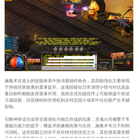
施毒术在道士的技能体系中扮演着独特角色，其四级强化主要体现
于持续伤害效果的显著提升。这项技能在日常清理小怪与对抗高血
量目标时都能发挥显著作用。虽然在优先级排序上可能稍逊于前述
几项技能，但其独特的作用机制在特定战斗场景中往往能产生关键
影响。
召唤神兽适合追求全面强化与独立作战的玩家，灵魂火符侧重于常
规输出能力的提升，嗜血术则兼顾伤害与生存，施毒术专注于削弱
与消耗。这些技能之间并不存在绝对的优劣之分，其价值高度依赖