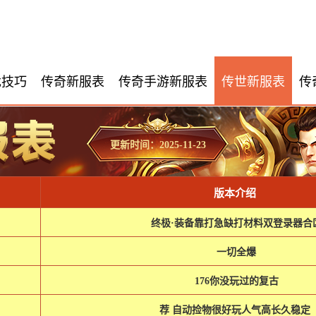
戏技巧
传奇新服表
传奇手游新服表
传世新服表
传
更新时间：2025-11-23
版本介绍
终极·装备靠打急缺打材料双登录器合
一切全爆
176你没玩过的复古
荐 自动捡物很好玩人气高长久稳定