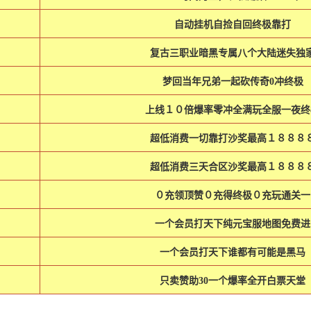
自动挂机自捡自回终极靠打
复古三职业暗黑专属八个大陆迷失独
梦回当年兄弟一起砍传奇0冲终极
上线１０倍爆率零冲全满玩全服一夜终
超低消费一切靠打沙奖最高１８８８
超低消费三天合区沙奖最高１８８８
０充领顶赞０充得终极０充玩通关一
一个会员打天下纯元宝服地图免费进
一个会员打天下谁都有可能是黑马
只卖赞助30一个爆率全开白票天堂