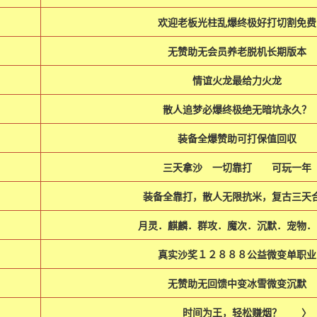
欢迎老板光柱乱爆终极好打切割免费
无赞助无会员养老脱机长期版本
情谊火龙最给力火龙
散人追梦必爆终极绝无暗坑永久？
装备全爆赞助可打保值回収
三天拿沙 一切靠打 可玩一年
装备全靠打，散人无限抗米，复古三天
月灵．麒麟．群攻．魔次．沉默．宠物．
真实沙奖１２８８８公益微变单职业
无赞助无回馈中变冰雪微变沉默
时间为王，轻松赚烟？ 〉