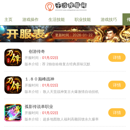
主页
游戏操作
生活技能
职业技能
游戏技巧
更新时间：2026-01-22
创游传奇
详情
开服时间：
01月/22日
版本介绍：
荐 2独创命格复古经典原味沉默
１.８０巅峰战神
详情
开服时间：
01月/22日
版本介绍：
散人天堂战神复古火爆激情自动挂机
孤影传说单职业
详情
开服时间：
01月/22日
版本介绍：
超多地图散人福利高额回馈永久爆率