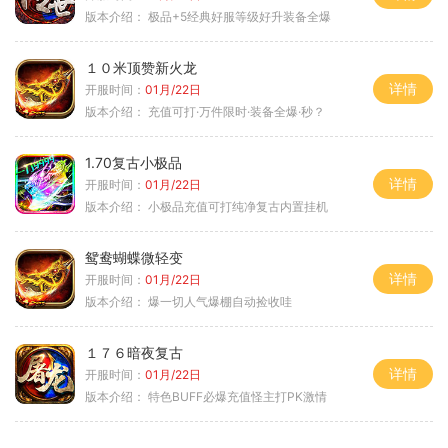
版本介绍：
极品+5经典好服等级好升装备全爆
１０米顶赞新火龙
详情
开服时间：
01月/22日
版本介绍：
充值可打·万件限时·装备全爆·秒？
1.70复古小极品
详情
开服时间：
01月/22日
版本介绍：
小极品充值可打纯净复古内置挂机
鸳鸯蝴蝶微轻变
详情
开服时间：
01月/22日
版本介绍：
爆一切人气爆棚自动捡收哇
１７６暗夜复古
详情
开服时间：
01月/22日
版本介绍：
特色BUFF必爆充值怪主打PK激情