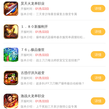
昊天火龙单职业
详情
开服时间：
01月/22日
版本介绍：
三天拿沙海量首爆复古微变专属
１．８０新服刚开
详情
开服时间：
01月/22日
版本介绍：
爆终极武器爆终极衣服简单易懂轻松满级
７６ぃ极品傲世
详情
开服时间：
01月/22日
版本介绍：
战士刀刀毒法师群宠宝宝道招僵尸
古惑仔洪兴超变
详情
开服时间：
01月/22日
版本介绍：
超多BUFF刀刀鞭尸爆终极自动捡物？
激战火龙单职业
详情
开服时间：
01月/22日
版本介绍：
上千奖励三天拿沙激情公益专属