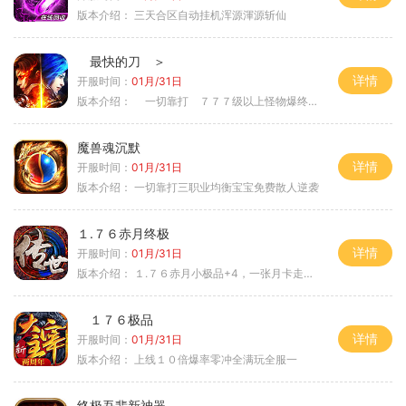
版本介绍：
三天合区自动挂机浑源渾源斩仙
最快的刀 ＞
详情
开服时间：
01月/31日
版本介绍：
一切靠打 ７７７级以上怪物爆终极 ＞
魔兽魂沉默
详情
开服时间：
01月/31日
版本介绍：
一切靠打三职业均衡宝宝免费散人逆袭
１.７６赤月终极
详情
开服时间：
01月/31日
版本介绍：
１.７６赤月小极品+4，一张月卡走天涯a
１７６极品
详情
开服时间：
01月/31日
版本介绍：
上线１０倍爆率零冲全满玩全服一
终极吾辈新神器