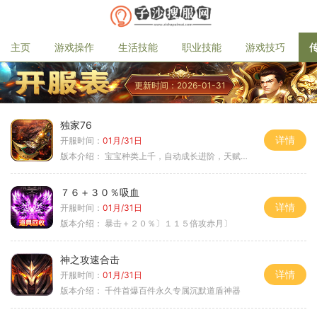
主页
游戏操作
生活技能
职业技能
游戏技巧
更新时间：2026-01-31
独家76
详情
开服时间：
01月/31日
版本介绍：
宝宝种类上千，自动成长进阶，天赋培养
７６＋３０％吸血
详情
开服时间：
01月/31日
版本介绍：
暴击＋２０％〕１１５倍攻赤月〕
神之攻速合击
详情
开服时间：
01月/31日
版本介绍：
千件首爆百件永久专属沉默道盾神器