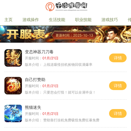
主页
游戏操作
生活技能
职业技能
游戏技巧
更新时间：2025-10-13
变态神器刀刀毒
详情
开服时间：
01月/21日
版本介绍：
上线送吸怪挂机捡物回収满爆率
自己打赞助
详情
开服时间：
01月/21日
版本介绍：
只要您会打怪！就可以全满毕业！
熊猫迷失
详情
开服时间：
01月/21日
版本介绍：
赞助靠打挂机免费吸怪免费狂暴免费