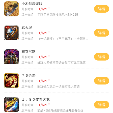
小木剑高爆版
详情
开服时间：
01月/21日
版本介绍：
无限刀速无限技能乌木剑+255
武天纪
详情
开服时间：
01月/21日
版本介绍：
（一切靠打）（不用充值）（全部看脸）
布衣沉默
详情
开服时间：
01月/21日
版本介绍：
好玩人多长期首选会员可打元宝保值
７６合击
详情
开服时间：
01月/21日
版本介绍：
耐玩长久稳定一切靠打散人首选
１．８０传奇火龙
详情
开服时间：
01月/21日
版本介绍：
极品+5经典好服等级好升装备全爆