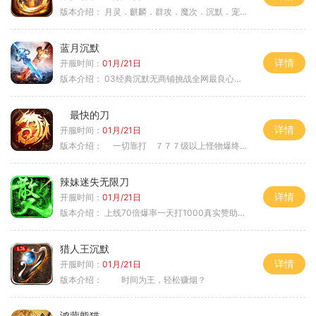
版本介绍：
月灵．麒麟．群攻．魔次．沉默．宠物．暗黑
蓝月沉默
详情
开服时间：
01月/21日
版本介绍：
03经典沉默无商铺挑战全网最良心沉默
最快的刀
详情
开服时间：
01月/21日
版本介绍：
一切靠打 ７７７级以上怪物爆终极
辣妹迷失无限刀
详情
开服时间：
01月/21日
版本介绍：
上线70倍爆率一天打1000真实赞助一夜终
猎人王沉默
详情
开服时间：
01月/21日
版本介绍：
时间为王，轻松赚烟？
鸿蒙熊猫